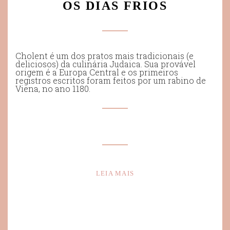
OS DIAS FRIOS
Cholent é um dos pratos mais tradicionais (e
deliciosos) da culinária Judaica. Sua provável
origem é a Europa Central e os primeiros
registros escritos foram feitos por um rabino de
Viena, no ano 1180.
LEIA MAIS
Tel (11) 99952-7682 / 99975-9273
Av. Comendador Alberto Bonfiglioli, 131 - Granja Viana - Cotia - SP -
Atendimento de segunda a sexta-feira das 9h as 18h